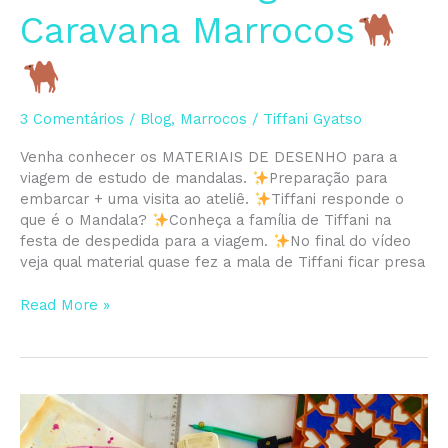
base
Caravana Marrocos
na
Geometria
Sagrada:
Caravana
3 Comentários
/
Blog
,
Marrocos
/
Tiffani Gyatso
Marrocos
Venha conhecer os MATERIAIS DE DESENHO para a
viagem de estudo de mandalas.
Preparação para
embarcar + uma visita ao ateliê.
Tiffani responde o
que é o Mandala?
Conheça a família de Tiffani na
festa de despedida para a viagem.
No final do vídeo
veja qual material quase fez a mala de Tiffani ficar presa
Read More »
Mandalas
e
a