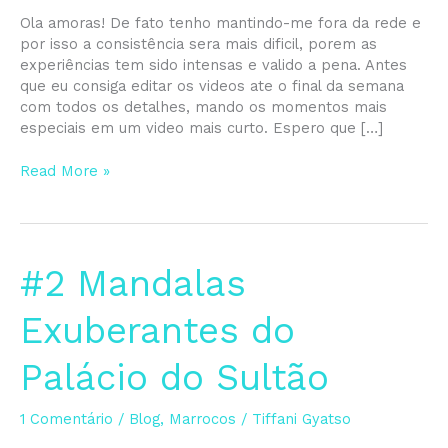
Ola amoras! De fato tenho mantindo-me fora da rede e
por isso a consistência sera mais dificil, porem as
experiências tem sido intensas e valido a pena. Antes
que eu consiga editar os videos ate o final da semana
com todos os detalhes, mando os momentos mais
especiais em um video mais curto. Espero que […]
Read More »
#2
#2 Mandalas
Mandalas
Exuberantes
Exuberantes do
do
Palácio
Palácio do Sultão
do
Sultão
1 Comentário
/
Blog
,
Marrocos
/
Tiffani Gyatso