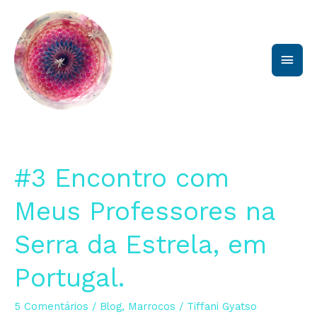
Ir
Men
para
o
princ
conteúdo
#3
#3 Encontro com
Encontro
com
Meus Professores na
Meus
Professores
Serra da Estrela, em
na
Serra
Portugal.
da
Estrela,
em
5 Comentários
/
Blog
,
Marrocos
/
Tiffani Gyatso
Portugal.