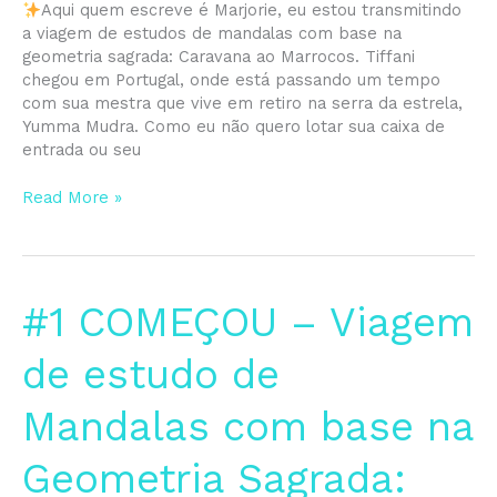
Aqui quem escreve é Marjorie, eu estou transmitindo
a viagem de estudos de mandalas com base na
geometria sagrada: Caravana ao Marrocos. Tiffani
chegou em Portugal, onde está passando um tempo
com sua mestra que vive em retiro na serra da estrela,
Yumma Mudra. Como eu não quero lotar sua caixa de
entrada ou seu
Read More »
#1
#1 COMEÇOU – Viagem
COMEÇOU
–
de estudo de
Viagem
de
Mandalas com base na
estudo
de
Geometria Sagrada:
Mandalas
com