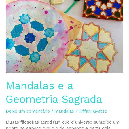
Geometria
Sagrada
Mandalas e a
Geometria Sagrada
Deixe um comentário
/
mandalas
/
Tiffani Gyatso
Muitas filosofias acreditam que o universo surge de um
ponto no espaço e que tudo expande a partir dele.