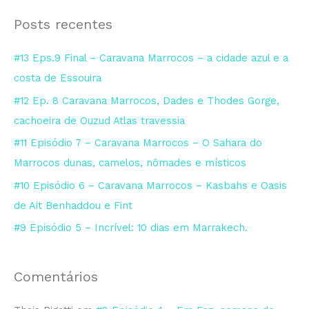
s
Posts recentes
q
u
#13 Eps.9 Final – Caravana Marrocos – a cidade azul e a
i
costa de Essouira
s
#12 Ep. 8 Caravana Marrocos, Dades e Thodes Gorge,
a
cachoeira de Ouzud Atlas travessia
r
#11 Episódio 7 – Caravana Marrocos – O Sahara do
p
Marrocos dunas, camelos, nômades e místicos
o
#10 Episódio 6 – Caravana Marrocos – Kasbahs e Oasis
r
de Ait Benhaddou e Fint
:
#9 Episódio 5 – Incrível: 10 dias em Marrakech.
Comentários