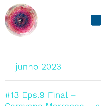
Ir
Men
para
o
princ
conteúdo
junho 2023
#13
#13 Eps.9 Final –
Eps.9
Final