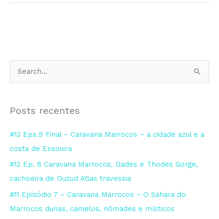
P
e
s
Posts recentes
q
u
#13 Eps.9 Final – Caravana Marrocos – a cidade azul e a
i
costa de Essouira
s
#12 Ep. 8 Caravana Marrocos, Dades e Thodes Gorge,
a
cachoeira de Ouzud Atlas travessia
r
#11 Episódio 7 – Caravana Marrocos – O Sahara do
p
Marrocos dunas, camelos, nômades e místicos
o