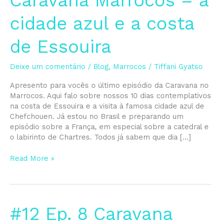
Caravana Marrocos – a
–
Caravana
cidade azul e a costa
Marrocos
–
de Essouira
a
cidade
azul
Deixe um comentário
/
Blog
,
Marrocos
/
Tiffani Gyatso
e
a
Apresento para vocês o último episódio da Caravana no
costa
Marrocos. Aqui falo sobre nossos 10 dias contemplativos
de
na costa de Essouira e a visita à famosa cidade azul de
Essouira
Chefchouen. Já estou no Brasil e preparando um
episódio sobre a França, em especial sobre a catedral e
o labirinto de Chartres. Todos já sabem que dia […]
Read More »
#12
#12 Ep. 8 Caravana
Ep.