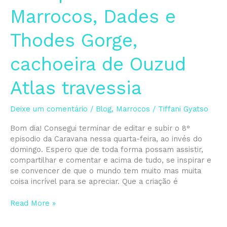
8
Marrocos, Dades e
Caravana
Marrocos,
Thodes Gorge,
Dades
e
cachoeira de Ouzud
Thodes
Gorge,
cachoeira
Atlas travessia
de
Ouzud
Deixe um comentário
/
Blog
,
Marrocos
/
Tiffani Gyatso
Atlas
travessia
Bom dia! Consegui terminar de editar e subir o 8°
episodio da Caravana nessa quarta-feira, ao invés do
domingo. Espero que de toda forma possam assistir,
compartilhar e comentar e acima de tudo, se inspirar e
se convencer de que o mundo tem muito mas muita
coisa incrível para se apreciar. Que a criação é
Read More »