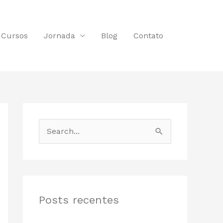
Cursos
Jornada
Blog
Contato
P
e
s
q
u
Posts recentes
i