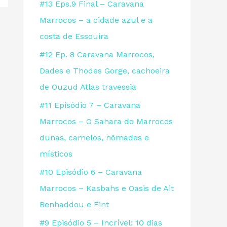
#13 Eps.9 Final – Caravana
s
Marrocos – a cidade azul e a
a
costa de Essouira
r
#12 Ep. 8 Caravana Marrocos,
p
Dades e Thodes Gorge, cachoeira
o
de Ouzud Atlas travessia
r
:
#11 Episódio 7 – Caravana
Marrocos – O Sahara do Marrocos
dunas, camelos, nômades e
místicos
#10 Episódio 6 – Caravana
Marrocos – Kasbahs e Oasis de Ait
Benhaddou e Fint
#9 Episódio 5 – Incrível: 10 dias