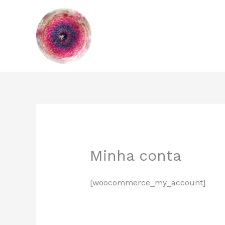
Ir
para
o
conteúdo
Minha conta
[woocommerce_my_account]