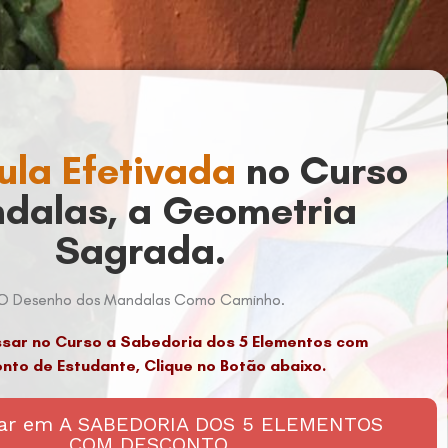
ula Efetivada
no Curso
dalas, a Geometria
Sagrada.
O Desenho dos Mandalas Como Caminho.
ssar no Curso a Sabedoria dos 5 Elementos com
nto de Estudante, Clique no Botão abaixo.
lar em A SABEDORIA DOS 5 ELEMENTOS
COM DESCONTO.