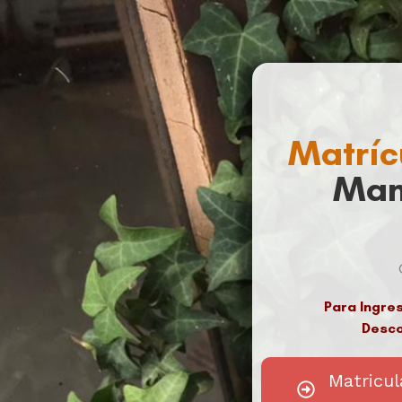
Matríc
Man
Para Ingre
Desco
Matricu