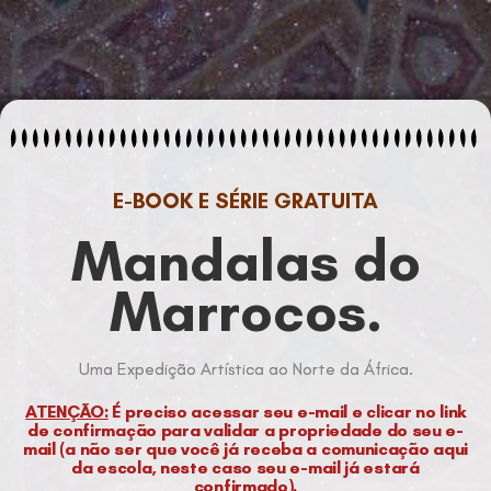
E-BOOK E SÉRIE GRATUITA
Mandalas do
Marrocos.
Uma Expedição Artística ao Norte da África.
ATENÇÃO:
É preciso acessar seu e-mail e clicar no link
de confirmação para validar a propriedade do seu e-
mail (a não ser que você já receba a comunicação aqui
da escola, neste caso seu e-mail já estará
confirmado).