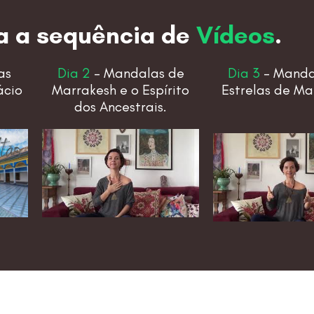
a a sequência de
Vídeos
.
as
Dia 2
– Mandalas de
Dia 3
– Manda
ácio
Marrakesh e o Espírito
Estrelas de Ma
dos Ancestrais.