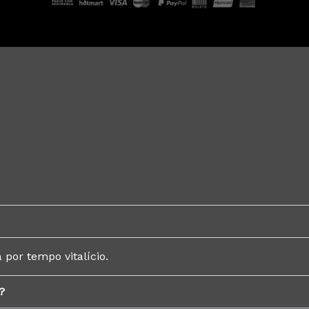
 por tempo vitalício.
?